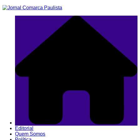
Ir
para
o
conteúdo
Editorial
Quem Somos
Política