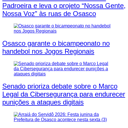
Padroeira e leva o projeto “Nossa Gente,
Nossa Voz” às ruas de Osasco
Osasco garante o bicampeonato no
handebol nos Jogos Regionais
Senado prioriza debate sobre o Marco
Legal da Cibersegurança para endurecer
punições a ataques digitais