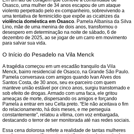
Osasco, uma mulher de 34 anos escapou de um ataque
violento perpetrado pelo ex-companheiro, sobrevivendo a
uma tentativa de feminicídio que expõe as cicatrizes da
violência doméstica em Osasco
. Pamela Albanisa da Silva
Lino, mãe de uma menina de dois anos, transformou o
desespero em determinação na noite de sábado, 6 de
dezembro de 2025, ao se jogar de um carro em movimento
para salvar sua vida.
O Início do Pesadelo na Vila Menck
A tragédia começou em um escadão tranquilo da Vila
Menck, bairro residencial de Osasco, na Grande São Paulo.
Pamela conversava com amigos quando Ivan Alves dos
Santos Costa, de 30 anos, seu ex-parceiro com quem
manteve união estável por cinco anos, surgiu transtornado e
sob efeito de drogas. Armado com uma faca, ele gritou
ameaças de morte, dispersando os amigos e forçando
Pamela a entrar em seu Celta preto. “Ele não aceitava o fim
do relacionamento, há dois meses, e me perseguia
constantemente”, relatou a vítima, com voz embargada,
destacando o terror de ser monitorada até nas redes sociais.
Essa cena dolorosa reflete a realidade de tantas mulheres