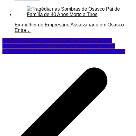
Ex-mulher de Empresário Assassinado em Osasco
Entra…
apoio à mulher
DDM Osasco
Disque 180
feminicídio
2025
Grande São Paulo notícias
sobrevivente ataque
ex
tentativa de feminicídio SP
violência doméstica Osasco
Navegação
de
Post