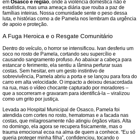
em
Osasco e região
, onde a violência doméstica não é
estatística, mas uma ameaça diária que rouba a paz de
famílias inteiras. Nossa comunidade sente o peso dessa
luta, e histórias como a de Pamela nos lembram da urgência
de apoio e proteção.
A Fuga Heroica e o Resgate Comunitário
Dentro do veículo, o horror se intensificou. Ivan desferiu um
soco no rosto de Pamela, cortando seu supercílio e
causando sangramento profuso. Ao abaixar a cabeça para
estancar o ferimento, ela sentiu a lâmina perfurar suas
costas. Sem hesitar, em um gesto instintivo de
sobrevivência, Pamela abriu a porta e se lançou para fora do
carro em alta velocidade. O impacto a deixou desacordada
na rua, mas o vídeo chocante capturado por moradores –
que a socorreram e gravaram para identificá-la – viralizou
como um grito por justiça.
Levada ao Hospital Municipal de Osasco, Pamela foi
atendida com cortes no rosto, hematomas e a facada nas
costas, que milagrosamente não atingiu órgãos vitais. Alta
no domingo, ela agora se recupera fisicamente, mas o
trauma emocional ecoa na alma de quem a conhece. “Eu só
queria proteger minha filha”, confidenciou, tocando o