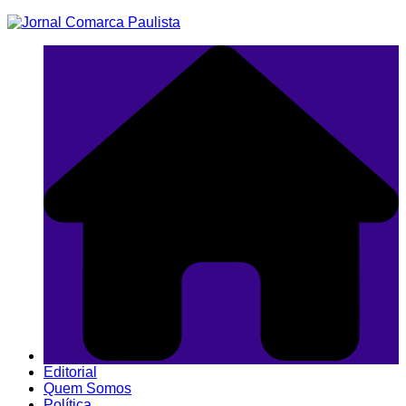
Ir
para
o
conteúdo
Editorial
Quem Somos
Política