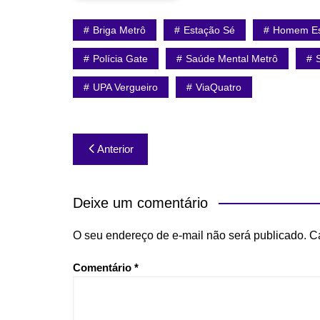
Briga Metrô
Estação Sé
Homem Es
Polícia Gate
Saúde Mental Metrô
UPA Vergueiro
ViaQuatro
Navegação
Anterior
de
Post
Deixe um comentário
O seu endereço de e-mail não será publicado.
C
Comentário
*