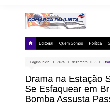
Ir
para
o
conteúdo
Editorial
Quem Somos
Política
Página inicial
2025
dezembro
8
Dra
Drama na Estação 
Se Esfaquear em Bri
Bomba Assusta Pas