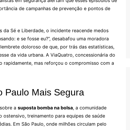
alistas em segurança alertam que esses episódios de
portância de campanhas de prevenção e pontos de
s da Sé e Liberdade, o incidente reacende medos
ensando: e se fosse eu?”, desabafou uma moradora
embrete doloroso de que, por trás das estatísticas,
resse da vida urbana. A ViaQuatro, concessionária do
ado rapidamente, mas reforçou o compromisso com a
o Paulo Mais Segura
 sobre a
suposta bomba na bolsa
, a comunidade
o ostensivo, treinamento para equipes de saúde
édias. Em São Paulo, onde milhões circulam pelo