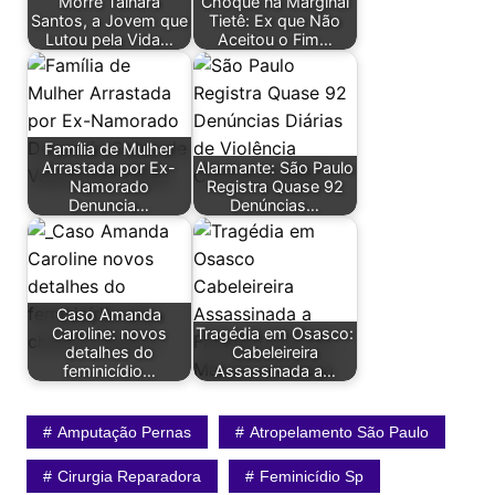
Morre Tainara
Choque na Marginal
Santos, a Jovem que
Tietê: Ex que Não
Lutou pela Vida…
Aceitou o Fim…
Família de Mulher
Arrastada por Ex-
Alarmante: São Paulo
Namorado
Registra Quase 92
Denuncia…
Denúncias…
Caso Amanda
Caroline: novos
Tragédia em Osasco:
detalhes do
Cabeleireira
feminicídio…
Assassinada a…
Amputação Pernas
Atropelamento São Paulo
Cirurgia Reparadora
Feminicídio Sp