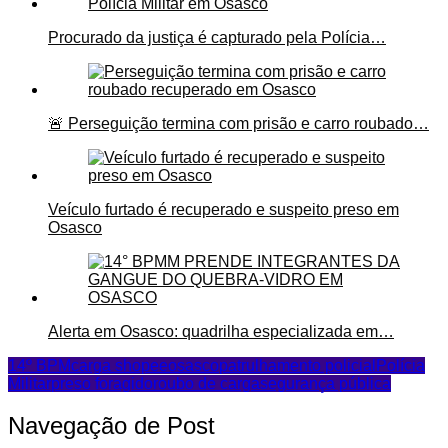
Procurado da justiça é capturado pela Polícia…
🚨 Perseguição termina com prisão e carro roubado…
Veículo furtado é recuperado e suspeito preso em
Osasco
Alerta em Osasco: quadrilha especializada em…
14º BPM
carga shopee
osasco
patrulhamento policial
Polícia
Militar
preso foragido
roubo de carga
segurança pública
Navegação de Post