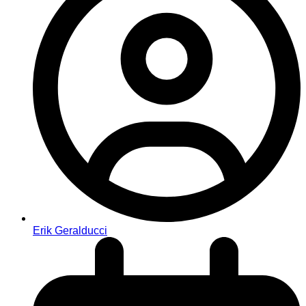
Erik Geralducci