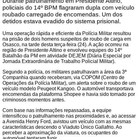
Durante patrulhamento em Presidente Altino,
policiais do 14º BPM flagraram dupla com veículo
roubado carregado de encomendas. Um dos
detidos estava evadido do sistema prisional.
Uma operação rápida e eficiente da Polícia Militar resultou
na prisão de dois homens suspeitos de roubo de carga em
Osasco, na tarde desta terça-feira (24). A ação ocorreu na
região de Presidente Altino e envolveu equipes do 14º
Batalhão da PM em atividade DEJEM (Diária Especial por
Jornada Extraordinária de Trabalho Policial Militar).
Segundo a polícia, os militares patrulhavam a área da 3ª
Companhia quando receberam, via COPOM (Centro de
Operações da Polícia Militar), um alerta sobre o roubo de um
veículo modelo Peugeot Kangoo. O automóvel transportava
encomendas da plataforma Shopee e havia sido tomado por
criminosos momentos antes.
Com base nas informações repassadas, a equipe
intensificou o patrulhamento nas proximidades e, ao acessar
a Avenida Henry Ford, avistou um veículo com as mesmas
características descendo o Viaduto Único Gallafrio. Ao
perceber a aproximação da viatura, os ocupantes do
automóvel tentaram fugir.