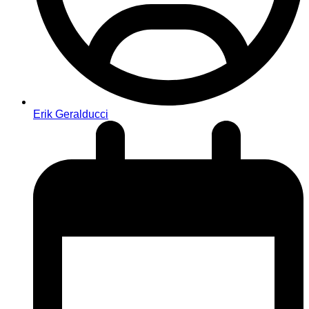
Erik Geralducci