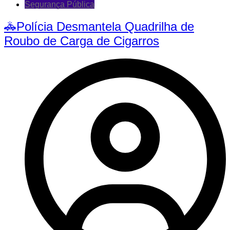
Segurança Pública
🚓Polícia Desmantela Quadrilha de
Roubo de Carga de Cigarros