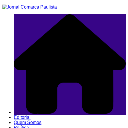
Ir
para
o
conteúdo
Editorial
Quem Somos
Política