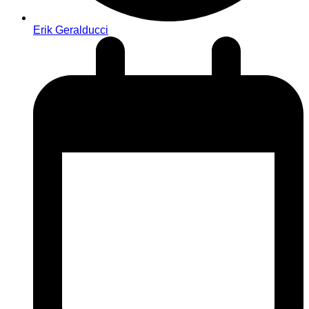
Erik Geralducci