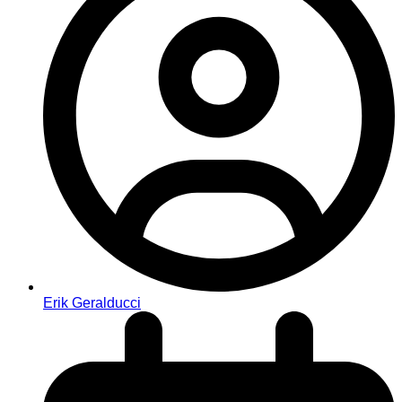
Erik Geralducci