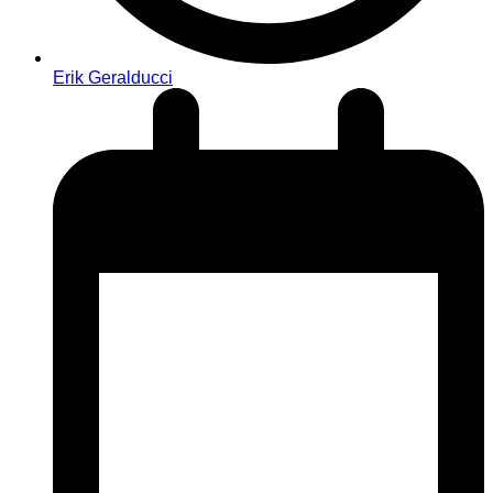
Erik Geralducci