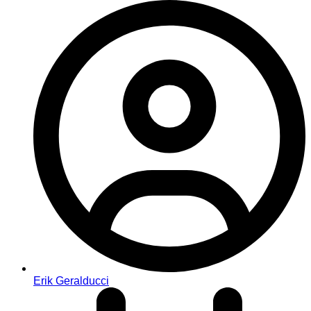
Erik Geralducci