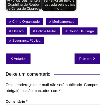
Polícia Desmantela
Tentativa de furto é
Quadrilha de Roubo
frustrada pela polícia
de Carga de Cigarros
no…
Crime Organizado
Medicamentos
Osasco
Polícia Militar
Roubo De Carga
Segurança Pública
Navegação
Anterior
Próximo
de
Post
Deixe um comentário
O seu endereço de e-mail não será publicado.
Campos
obrigatórios são marcados com
*
Comentário
*