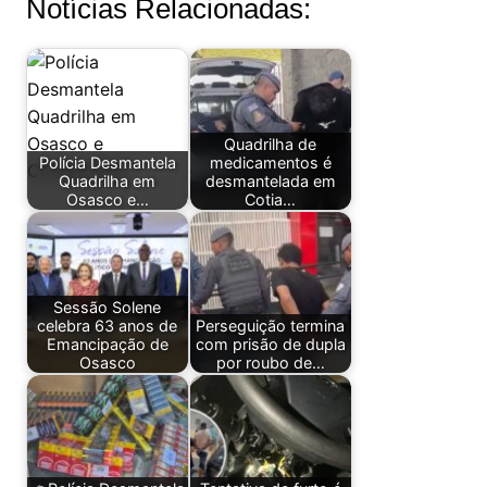
Notícias Relacionadas:
Quadrilha de
Polícia Desmantela
medicamentos é
Quadrilha em
desmantelada em
Osasco e…
Cotia…
Sessão Solene
celebra 63 anos de
Perseguição termina
Emancipação de
com prisão de dupla
Osasco
por roubo de…