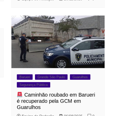
Barueri
Grande São Paulo
Guarulhos
Segurança Pública
Caminhão roubado em Barueri
é recuperado pela GCM em
Guarulhos
Equipe de Redação
06/08/2025
0