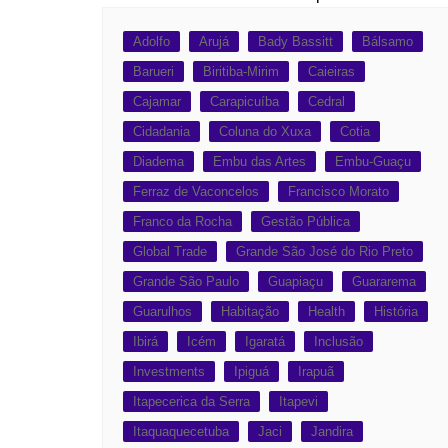
Adolfo
Arujá
Bady Bassitt
Bálsamo
Barueri
Biritiba-Mirim
Caieiras
Cajamar
Carapicuíba
Cedral
Cidadania
Coluna do Xuxa
Cotia
Diadema
Embu das Artes
Embu-Guaçu
Ferraz de Vaconcelos
Francisco Morato
Franco da Rocha
Gestão Pública
Global Trade
Grande São José do Rio Preto
Grande São Paulo
Guapiaçu
Guararema
Guarulhos
Habitação
Health
História
Ibirá
Icém
Igaratá
Inclusão
Investments
Ipiguá
Irapuã
Itapecerica da Serra
Itapevi
Itaquaquecetuba
Jaci
Jandira