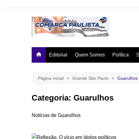
Ir
para
o
conteúdo
Editorial
Quem Somos
Política
Página inicial
Grande São Paulo
Guarulhos
Categoria:
Guarulhos
Notícias de Guarulhos