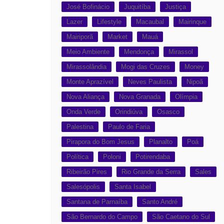
José Bofinácio
Juquitíba
Justiça
Lazer
Lifestyle
Macaubal
Mairinque
Mairiporã
Market
Mauá
Meio Ambiente
Mendonça
Mirassol
Mirassolândia
Mogi das Cruzes
Money
Monte Aprazível
Neves Paulista
Nipoã
Nova Aliança
Nova Granada
Olímpia
Onda Verde
Orindiúva
Osasco
Palestina
Paulo de Faria
Pirapora do Bom Jesus
Planalto
Poá
Política
Poloni
Potirendaba
Ribeirão Pires
Rio Grande da Serra
Sales
Salesópolis
Santa Isabel
Santana de Parnaíba
Santo André
São Bernardo do Campo
São Caetano do Sul