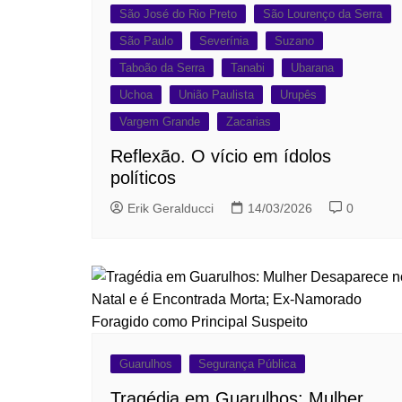
São José do Rio Preto
São Lourenço da Serra
São Paulo
Severínia
Suzano
Taboão da Serra
Tanabi
Ubarana
Uchoa
União Paulista
Urupês
Vargem Grande
Zacarias
Reflexão. O vício em ídolos
políticos
Erik Geralducci
14/03/2026
0
Guarulhos
Segurança Pública
Tragédia em Guarulhos: Mulher