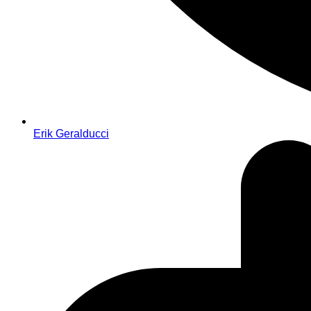
Erik Geralducci