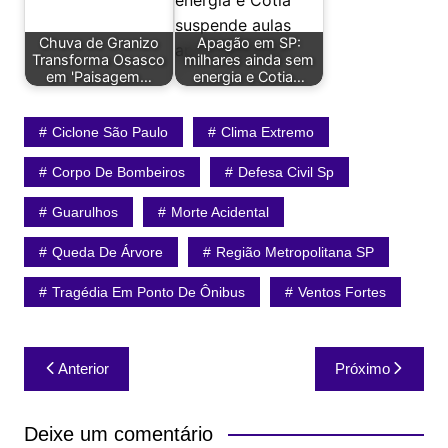
Chuva de Granizo
Apagão em SP:
Transforma Osasco
milhares ainda sem
em 'Paisagem…
energia e Cotia…
Ciclone São Paulo
Clima Extremo
Corpo De Bombeiros
Defesa Civil Sp
Guarulhos
Morte Acidental
Queda De Árvore
Região Metropolitana SP
Tragédia Em Ponto De Ônibus
Ventos Fortes
Navegação
Anterior
Próximo
de
Post
Deixe um comentário