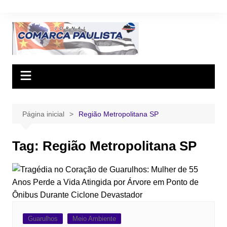
Ir
para
o
conteúdo
Página inicial
Região Metropolitana SP
Tag:
Região Metropolitana SP
Guarulhos
Meio Ambiente