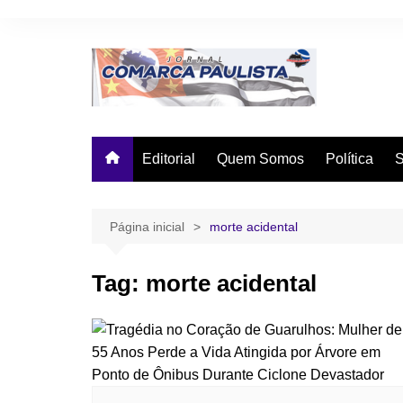
Ir
para
o
conteúdo
Editorial
Quem Somos
Política
Página inicial
morte acidental
Tag:
morte acidental