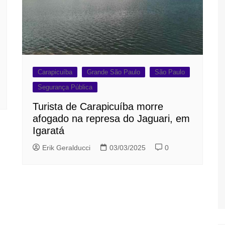
Carapicuíba
Grande São Paulo
São Paulo
Segurança Pública
Turista de Carapicuíba morre
afogado na represa do Jaguari, em
Igaratá
Erik Geralducci
03/03/2025
0