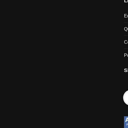
L
Ed
Q
C
P
S