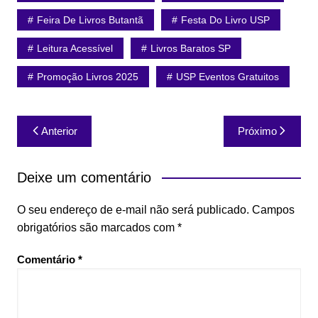
Feira De Livros Butantã
Festa Do Livro USP
Leitura Acessível
Livros Baratos SP
Promoção Livros 2025
USP Eventos Gratuitos
Navegação
Anterior
Próximo
de
Post
Deixe um comentário
O seu endereço de e-mail não será publicado.
Campos
obrigatórios são marcados com
*
Comentário
*