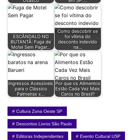
Osasco
em SP:…
Como descobrir se
ESCÂNDALO NO
foi vítima do
BUTANTÃ: Fuga de
desconto indevido
Motel Sem Pagar…
na…
Ingressos Acessíveis
Por que os Alimentos
para o Clássico
Estão Cada Vez Mais
Palmeiras x…
Caros no Brasil?
Cultura Zona Oeste SP
Descontos Livros São Paulo
Editoras Independentes
Evento Cultural USP