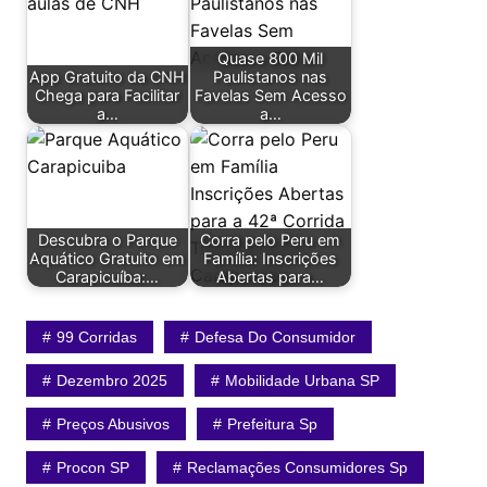
Quase 800 Mil
App Gratuito da CNH
Paulistanos nas
Chega para Facilitar
Favelas Sem Acesso
a…
a…
Descubra o Parque
Corra pelo Peru em
Aquático Gratuito em
Família: Inscrições
Carapicuíba:…
Abertas para…
99 Corridas
Defesa Do Consumidor
Dezembro 2025
Mobilidade Urbana SP
Preços Abusivos
Prefeitura Sp
Procon SP
Reclamações Consumidores Sp