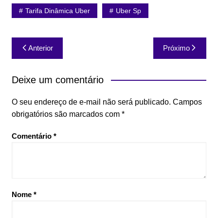
Tarifa Dinâmica Uber
Uber Sp
Navegação
Anterior
Próximo
de
Post
Deixe um comentário
O seu endereço de e-mail não será publicado.
Campos
obrigatórios são marcados com
*
Comentário
*
Nome
*