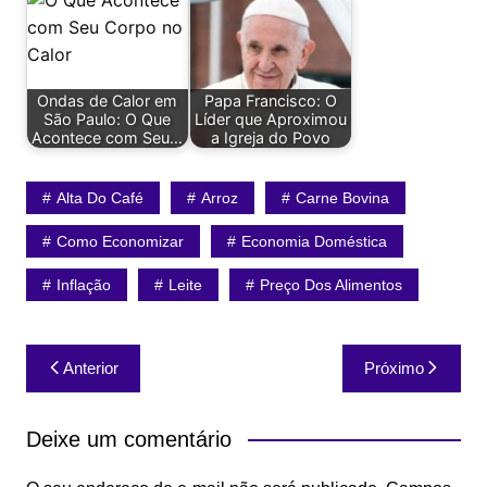
Ondas de Calor em
Papa Francisco: O
São Paulo: O Que
Líder que Aproximou
Acontece com Seu…
a Igreja do Povo
Alta Do Café
Arroz
Carne Bovina
Como Economizar
Economia Doméstica
Inflação
Leite
Preço Dos Alimentos
Navegação
Anterior
Próximo
de
Post
Deixe um comentário