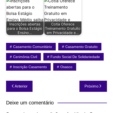
Inscrições abertas
Cotia Oferece
para o Bolsa Estágio
Treinamento Gratuito
Ensino…
em Privacidade e…
Casamento Comunitário
Casamento Gratuito
Cerimônia Civil
Fundo Social De Solidariedade
Inscrição Casamento
Osasco
Navegação
Anterior
Próximo
de
Post
Deixe um comentário