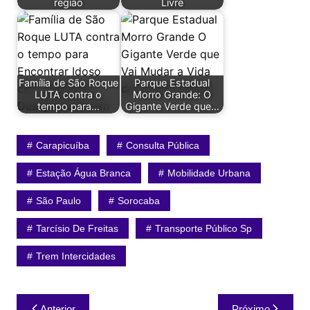
região
Livre
Família de São Roque
Parque Estadual
LUTA contra o
Morro Grande: O
tempo para…
Gigante Verde que…
Carapicuíba
Consulta Pública
Estação Água Branca
Mobilidade Urbana
São Paulo
Sorocaba
Tarcísio De Freitas
Transporte Público Sp
Trem Intercidades
Navegação
Anterior
Próximo