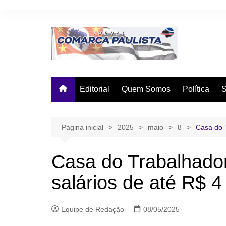
Ir
para
o
conteúdo
Editorial
Quem Somos
Política
Página inicial
2025
maio
8
Casa do T
Casa do Trabalhado
salários de até R$ 4
Equipe de Redação
08/05/2025