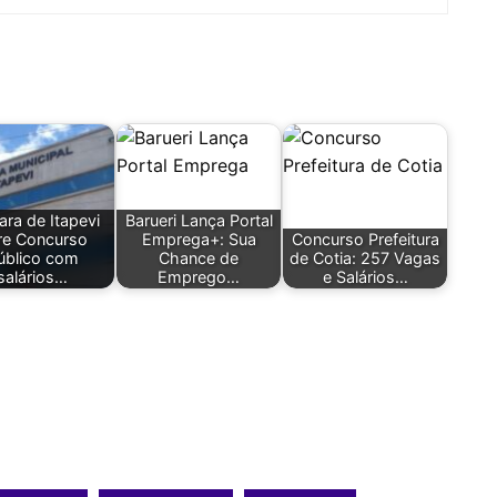
ra de Itapevi
Barueri Lança Portal
re Concurso
Emprega+: Sua
Concurso Prefeitura
úblico com
Chance de
de Cotia: 257 Vagas
salários…
Emprego…
e Salários…