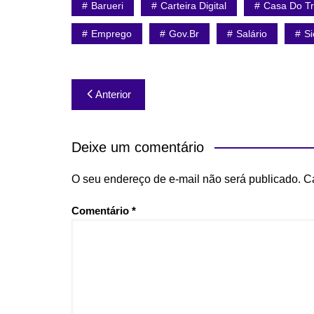
Barueri
Carteira Digital
Casa Do Tr
Emprego
Gov.br
Salário
Si
Navegação
Anterior
de
Post
Deixe um comentário
O seu endereço de e-mail não será publicado.
C
Comentário
*