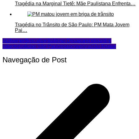
Tragédia na Marginal Tietê: Mãe Paulistana Enfrenta…
Tragédia no Trânsito de São Paulo: PM Mata Jovem
Pai…
Alzheimer
Busca
família
Idoso Desaparecido
jardim
roberto
Notícias São Paulo
osasco
policia
São Roque
Navegação de Post