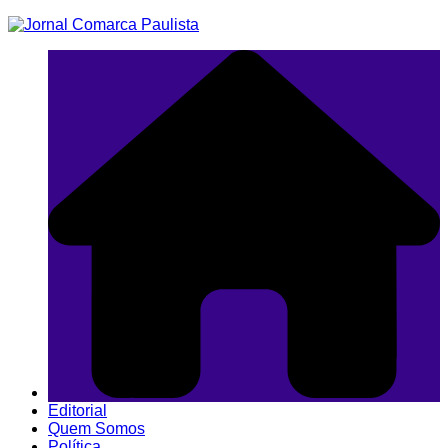
Ir
para
o
conteúdo
Editorial
Quem Somos
Política