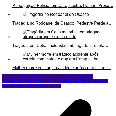
Perseguição Policial em Carapicuíba: Homem Preso…
Tragédia no Rodoanel de Osasco: Pedestre Perde a…
Tragédia em Cotia: motorista embriagado atropela…
Mulher morre em trágico acidente após corrida com…
acidente
atropelamento
carapicuíba
embriaguez ao
volante
homicídio culposo
idosa atropelada
imprudência no
trânsito
motorista bêbado
trânsito
Navegação
de
Post