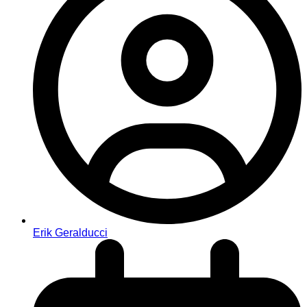
Erik Geralducci