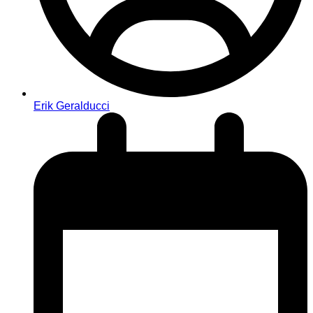
Erik Geralducci