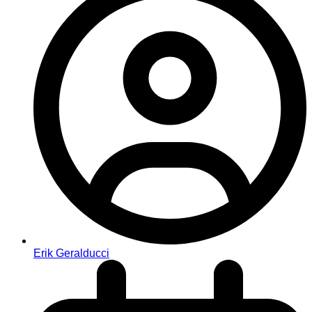
Erik Geralducci