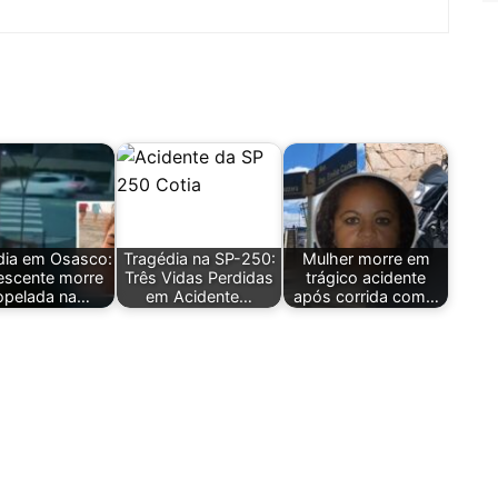
dia em Osasco:
Tragédia na SP-250:
Mulher morre em
escente morre
Três Vidas Perdidas
trágico acidente
opelada na…
em Acidente…
após corrida com…