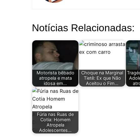
Notícias Relacionadas:
Motorista bêbado
Choque na Marginal
Tragé
atropela e mata
Tietê: Ex que Não
Adol
idosa em…
Aceitou o Fim…
atr
Fúria nas Ruas de
Cotia: Homem
Atropela
Adolescentes…