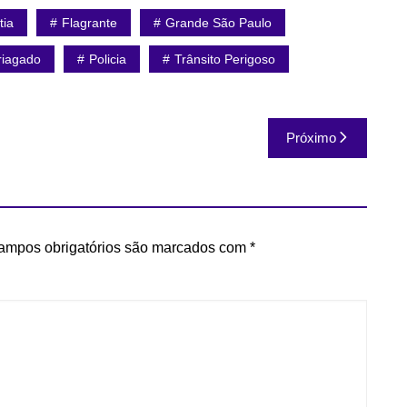
tia
Flagrante
Grande São Paulo
riagado
Policia
Trânsito Perigoso
Próximo
ampos obrigatórios são marcados com
*