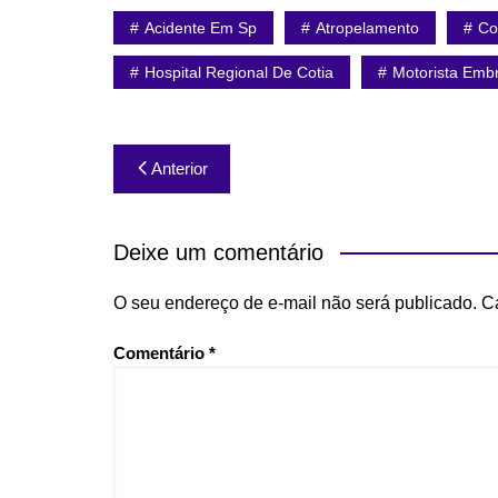
Acidente Em Sp
Atropelamento
Co
Hospital Regional De Cotia
Motorista Emb
Navegação
Anterior
de
Post
Deixe um comentário
O seu endereço de e-mail não será publicado.
C
Comentário
*