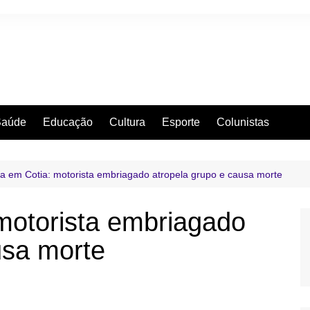
Saúde
Educação
Cultura
Esporte
Colunistas
a em Cotia: motorista embriagado atropela grupo e causa morte
motorista embriagado
usa morte