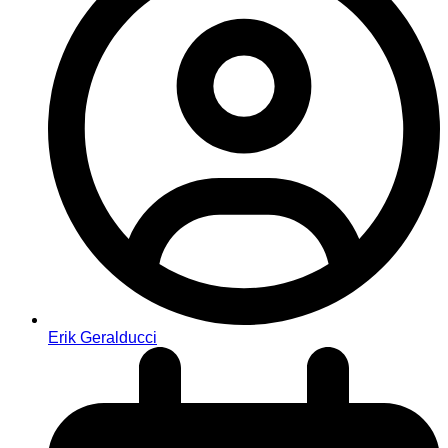
Erik Geralducci