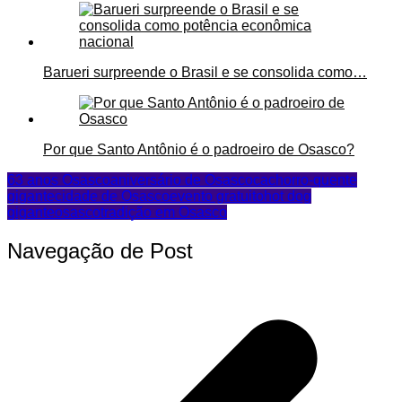
Barueri surpreende o Brasil e se consolida como…
Por que Santo Antônio é o padroeiro de Osasco?
63 anos Osasco
aniversário de Osasco
cachorro-quente
gigante
cidade de Osasco
evento gratuito
hot dog
gigante
osasco
tradição em Osasco
Navegação de Post