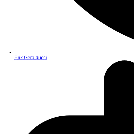
Erik Geralducci