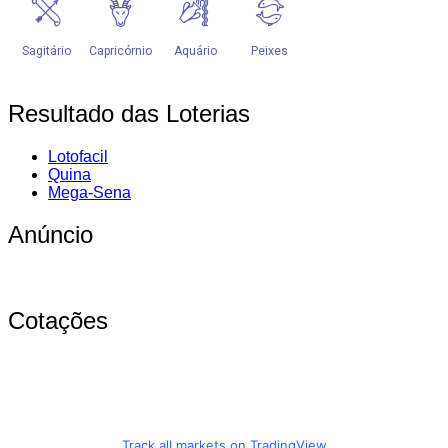
Resultado das Loterias
Lotofacil
Quina
Mega-Sena
Anúncio
Cotações
Track all markets on TradingView