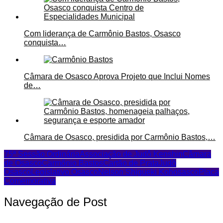
Com liderança de Carmônio Bastos, Osasco
conquista…
Câmara de Osasco Aprova Projeto que Inclui Nomes
de…
Câmara de Osasco, presidida por Carmônio Bastos,…
75ª Sessão Ordinária
Associação de Judô Kenshin
Câmara
de Osasco
Carmônio Bastos
Cartão de Prata
Judô
Osasco
Legislativo Osasco
Nelson Shigueki Koh
osasco
Placa
Comemorativa
Navegação de Post