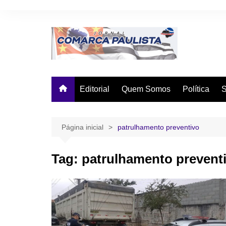
Ir
para
o
conteúdo
Editorial
Quem Somos
Política
Página inicial
patrulhamento preventivo
Tag:
patrulhamento prevent