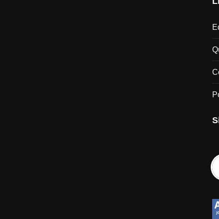
L
Ed
Q
C
P
S