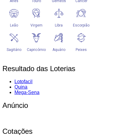
Resultado das Loterias
Lotofacil
Quina
Mega-Sena
Anúncio
Cotações