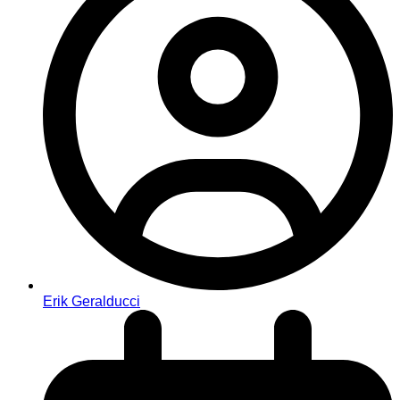
Erik Geralducci