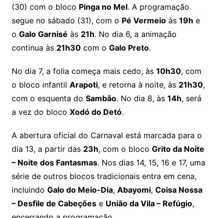
(30) com o bloco
Pinga no Mel
. A programação
segue no sábado (31), com o
Pé Vermeio
às
19h
e
o
Galo Garnisé
às
21h
. No dia 6, a animação
continua às
21h30
com o
Galo Preto
.
No dia 7, a folia começa mais cedo, às
10h30
, com
o bloco infantil
Arapoti
, e retorna à noite, às
21h30
,
com o esquenta do
Sambão
. No dia 8, às
14h
, será
a vez do bloco
Xodó do Detó
.
A abertura oficial do Carnaval está marcada para o
dia 13, a partir das
23h
, com o bloco
Grito da Noite
– Noite dos Fantasmas
. Nos dias 14, 15, 16 e 17, uma
série de outros blocos tradicionais entra em cena,
incluindo
Galo do Meio-Dia
,
Abayomi
,
Coisa Nossa
– Desfile de Cabeções
e
União da Vila – Refúgio
,
encerrando a programação.