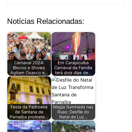
Notícias Relacionadas:
Carnaval 2024:
Em Carapicuíba
Blocos e Shows
Carnaval da Família
Agitam Osasco e…
terá dois dias de…
Festa da Padroeira
Magia Iluminada nas
de Santana de
Ruas: Desfile do
Parnaíba promete…
Natal de Luz…