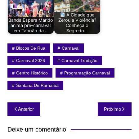
A Cidade que
Banda Espera Marido
Zerou a Violência?
anima pré-carnaval
Conheça o
em Taboão da…
Segredo…
Blocos De Rua
Carnaval
Carnaval 2026
Carnaval Tradição
Centro Histórico
Programação Carnaval
Santana De Parnaíba
Navegação
Anterior
Próximo
de
Post
Deixe um comentário