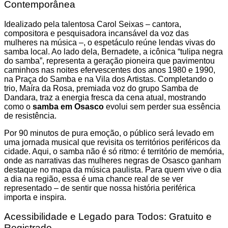
Contemporânea
Idealizado pela talentosa Carol Seixas – cantora,
compositora e pesquisadora incansável da voz das
mulheres na música –, o espetáculo reúne lendas vivas do
samba local. Ao lado dela, Bernadete, a icônica “tulipa negra
do samba”, representa a geração pioneira que pavimentou
caminhos nas noites efervescentes dos anos 1980 e 1990,
na Praça do Samba e na Vila dos Artistas. Completando o
trio, Maíra da Rosa, premiada voz do grupo Samba de
Dandara, traz a energia fresca da cena atual, mostrando
como o
samba em Osasco
evolui sem perder sua essência
de resistência.
Por 90 minutos de pura emoção, o público será levado em
uma jornada musical que revisita os territórios periféricos da
cidade. Aqui, o samba não é só ritmo: é território de memória,
onde as narrativas das mulheres negras de Osasco ganham
destaque no mapa da música paulista. Para quem vive o dia
a dia na região, essa é uma chance real de se ver
representado – de sentir que nossa história periférica
importa e inspira.
Acessibilidade e Legado para Todos: Gratuito e
Registrado