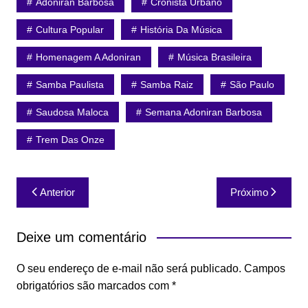
Adoniran Barbosa
Cronista Urbano
Cultura Popular
História Da Música
Homenagem A Adoniran
Música Brasileira
Samba Paulista
Samba Raiz
São Paulo
Saudosa Maloca
Semana Adoniran Barbosa
Trem Das Onze
Navegação
Anterior
Próximo
de
Post
Deixe um comentário
O seu endereço de e-mail não será publicado.
Campos
obrigatórios são marcados com
*