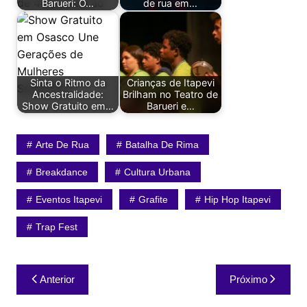
Barueri: O…
de rua em…
Sinta o Ritmo da
Crianças de Itapevi
Ancestralidade:
Brilham no Teatro de
Show Gratuito em…
Barueri e…
Arte De Rua
Batalha De Rima
Breakdance
Cultura Urbana
Eventos Itapevi
Grafite
Hip Hop Itapevi
Trap Fest
Navegação
Anterior
Próximo
de