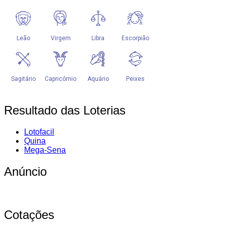
Resultado das Loterias
Lotofacil
Quina
Mega-Sena
Anúncio
Cotações