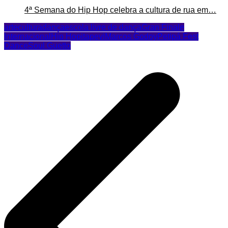
4ª Semana do Hip Hop celebra a cultura de rua em…
arte
cultura
dança
escola livre de dança
Gran Finale
Internacional
Hip Hop
itapevi
Marcos Godoy
Petipá Fest
Dance
Soul Guetto
Navegação
de
Post