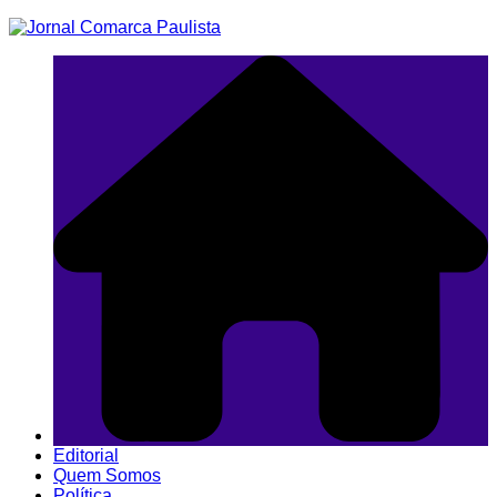
Ir
para
o
conteúdo
Editorial
Quem Somos
Política