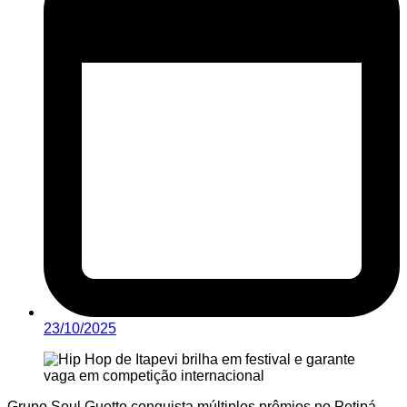
23/10/2025
Grupo Soul Guetto conquista múltiplos prêmios no Petipá