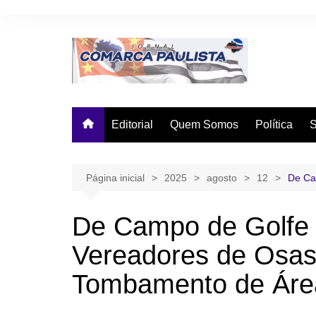
Ir
para
o
conteúdo
Editorial
Quem Somos
Política
Página inicial
2025
agosto
12
De Ca
De Campo de Golfe 
Vereadores de Osa
Tombamento de Área