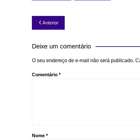
Navegação
Anterior
de
Post
Deixe um comentário
O seu endereço de e-mail não será publicado.
C
Comentário
*
Nome
*