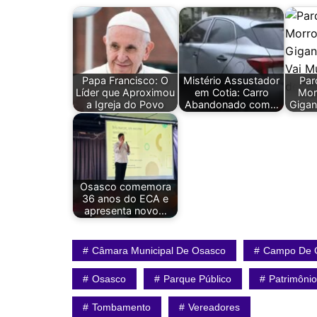
Papa Francisco: O
Mistério Assustador
Par
Líder que Aproximou
em Cotia: Carro
Mor
a Igreja do Povo
Abandonado com…
Gigan
Osasco comemora
36 anos do ECA e
apresenta novo…
Câmara Municipal De Osasco
Campo De G
Osasco
Parque Público
Patrimônio
Tombamento
Vereadores