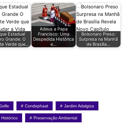
Adeus a Papa
que Estadual
Francisco: Uma
Bolsonaro Preso:
ro Grande: O
Despedida Histórica
Surpresa na Manhã
te Verde que…
e…
de Brasília…
olfe
Condephaat
Jardim Adalgiza
 Histórico
Preservação Ambiental