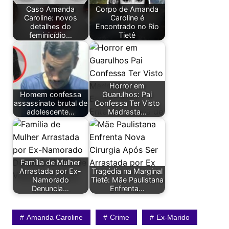
Caso Amanda
Corpo de Amanda
Caroline: novos
Caroline é
detalhes do
Encontrado no Rio
feminicídio…
Tietê
Horror em
Homem confessa
Guarulhos: Pai
assassinato brutal de
Confessa Ter Visto
adolescente…
Madrasta…
Família de Mulher
Arrastada por Ex-
Tragédia na Marginal
Namorado
Tietê: Mãe Paulistana
Denuncia…
Enfrenta…
Amanda Caroline
Crime
Ex-Marido