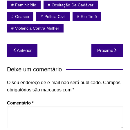
Feminicídio
Ocultação De Cadáver
Osasco
Polícia Civil
Rio Tietê
Violência Contra Mulher
Navegação
Anterior
Próximo
de
Post
Deixe um comentário
O seu endereço de e-mail não será publicado.
Campos
obrigatórios são marcados com
*
Comentário
*