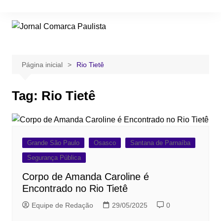
Ir
para
o
conteúdo
Página inicial
Rio Tietê
Tag:
Rio Tietê
Grande São Paulo
Osasco
Santana de Parnaíba
Segurança Pública
Corpo de Amanda Caroline é
Encontrado no Rio Tietê
Equipe de Redação
29/05/2025
0