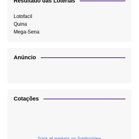
Resultado das Loterias
Lotofacil
Quina
Mega-Sena
Anúncio
Cotações
Track all markets on TradingView