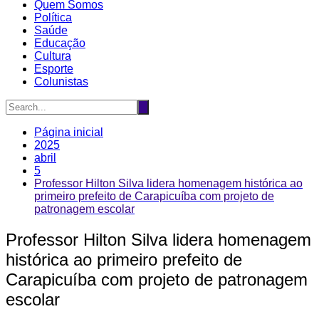
Quem Somos
Política
Saúde
Educação
Cultura
Esporte
Colunistas
Página inicial
2025
abril
5
Professor Hilton Silva lidera homenagem histórica ao
primeiro prefeito de Carapicuíba com projeto de
patronagem escolar
Professor Hilton Silva lidera homenagem
histórica ao primeiro prefeito de
Carapicuíba com projeto de patronagem
escolar