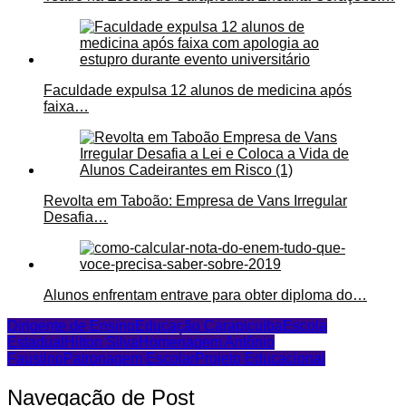
Faculdade expulsa 12 alunos de medicina após
faixa…
Revolta em Taboão: Empresa de Vans Irregular
Desafia…
Alunos enfrentam entrave para obter diploma do…
Dirigente de Ensino
Educação Carapicuíba
Escola
Estadual
Hilton Silva
Homenagem Antônio
Faustino
Patronagem Escolar
Projeto Educacional
Navegação de Post