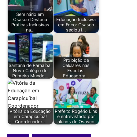
Seminário em
Osasco Destaca
Educação Inclusiva
Práticas Inclusivas
em Foco: Osasco
na…
sediou I…
Proibição de
Santana de Parnaíba:
Celulares nas
Novo Colégio de
Escolas:
Primeiro Mundo…
Educadora…
Vitória da Educação
Prefeito Rogério Lins
em Carapicuíba!
é entrevistado por
Coordenador…
alunos de Osasco