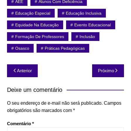
AEE
Alunos Com Deficiência
Educação Especial
Educação Inclusiva
Equidade Na Educação
Evento Educacional
Formação De Professores
Inclusão
Osasco
Práticas Pedagógicas
Navegação
Anterior
Próximo
de
Post
Deixe um comentário
O seu endereço de e-mail não será publicado.
Campos
obrigatórios são marcados com
*
Comentário
*