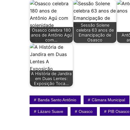
Sessão Solene
Osasco celebra 180
celebra 63 anos de
anos de Antônio Agú
Emancipação de
Antô
com…
Osasco
a
A História de Jandira
em Duas Lentes:
Exposição Toca…
Banda Santo Antônio
Câmara Municipal
Lázaro Suave
Osasco
PIB Osasco