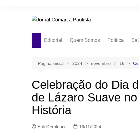
Ir
para
o
conteúdo
Editorial
Quem Somos
Política
Sa
Página inicial
2024
novembro
16
Ce
Celebração do Dia d
de Lázaro Suave n
História
Erik Geralducci
16/11/2024