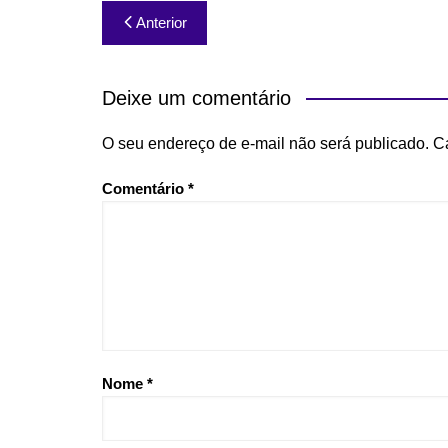
Navegação
Anterior
de
Post
Deixe um comentário
O seu endereço de e-mail não será publicado.
C
Comentário
*
Nome
*