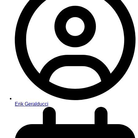
Erik Geralducci