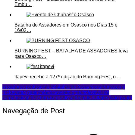
Embu…
Batalha de Assadores em Osasco nos Dias 15 e
16/02…
BURNING FEST – BATALHA DE ASSADORES leva
para Osasco…
Itapevi recebe a 127ª edição do Burning Fest, o…
assadores profissionais
Batalha de Assadores
churrasco e
rock
evento gastronômico
evento gratuito
festival de
carne
festival de churrasco
festival de música
itapevi
são paulo
Navegação de Post