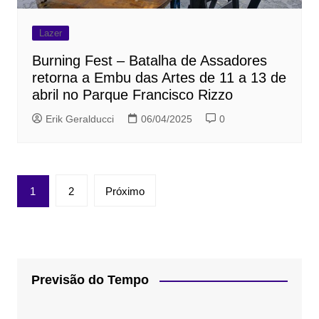
Lazer
Burning Fest – Batalha de Assadores
retorna a Embu das Artes de 11 a 13 de
abril no Parque Francisco Rizzo
Erik Geralducci
06/04/2025
0
Paginação
1
2
Próximo
de
posts
Previsão do Tempo