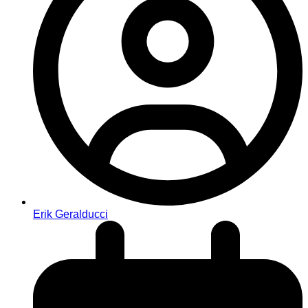
Erik Geralducci