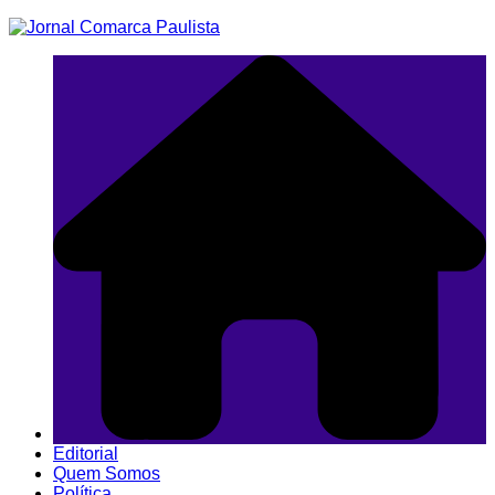
Ir
para
o
conteúdo
Editorial
Quem Somos
Política