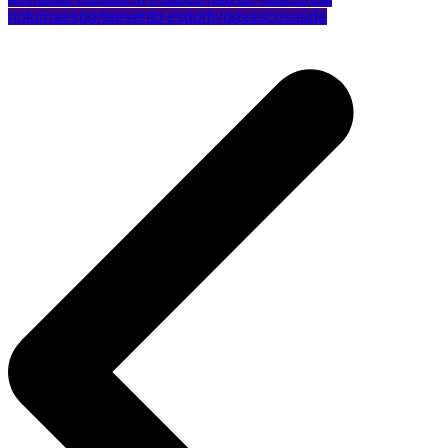
noturna
esporte
evento esportivo
osasco
saúde
Navegação
de
Post