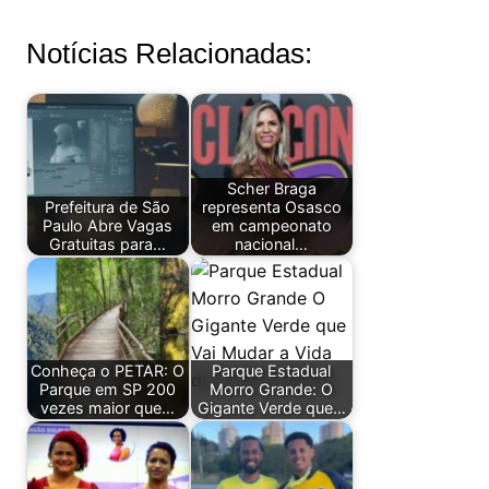
Notícias Relacionadas:
Scher Braga
Prefeitura de São
representa Osasco
Paulo Abre Vagas
em campeonato
Gratuitas para…
nacional…
Conheça o PETAR: O
Parque Estadual
Parque em SP 200
Morro Grande: O
vezes maior que…
Gigante Verde que…