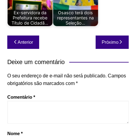
Ex-servidora da
Osasco terá dois
Prefeitura recebe
representantes na
Título de Cidadã…
Seleção…
Navegação
Anterior
Próximo
de
Post
Deixe um comentário
O seu endereço de e-mail não será publicado.
Campos
obrigatórios são marcados com
*
Comentário
*
Nome
*