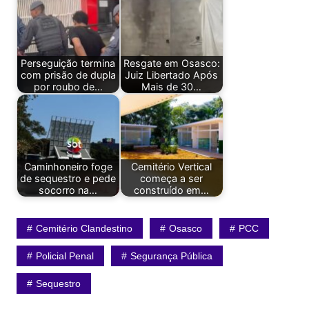
Perseguição termina
Resgate em Osasco:
com prisão de dupla
Juiz Libertado Após
por roubo de…
Mais de 30…
Caminhoneiro foge
Cemitério Vertical
de sequestro e pede
começa a ser
socorro na…
construído em…
Cemitério Clandestino
Osasco
PCC
Policial Penal
Segurança Pública
Sequestro