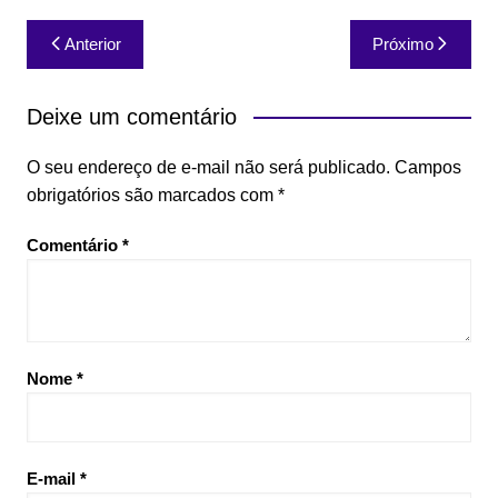
Navegação
Anterior
Próximo
de
Post
Deixe um comentário
O seu endereço de e-mail não será publicado.
Campos
obrigatórios são marcados com
*
Comentário
*
Nome
*
E-mail
*