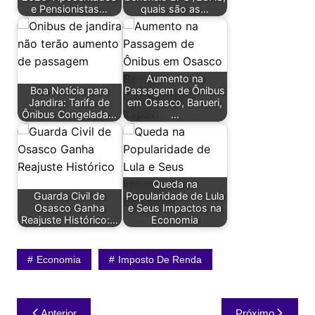
e Pensionistas…
quais são as…
Aumento na
Boa Notícia para
Passagem de Ônibus
Jandira: Tarifa de
em Osasco, Barueri,
Ônibus Congelada…
…
Queda na
Guarda Civil de
Popularidade de Lula
Osasco Ganha
e Seus Impactos na
Reajuste Histórico:…
Economia
Economia
Imposto De Renda
Navegação
Anterior
Próximo