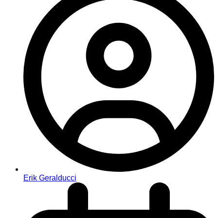
Erik Geralducci