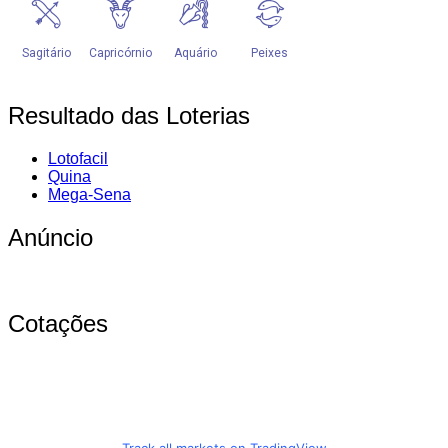
Resultado das Loterias
Lotofacil
Quina
Mega-Sena
Anúncio
Cotações
Track all markets on TradingView