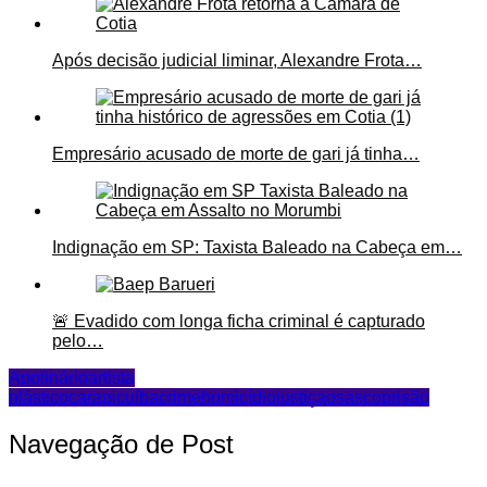
Após decisão judicial liminar, Alexandre Frota…
Empresário acusado de morte de gari já tinha…
Indignação em SP: Taxista Baleado na Cabeça em…
🚨 Evadido com longa ficha criminal é capturado
pelo…
Apolinário
artista
plástico
carapicuíba
crime
homicídio
justiça
osasco
prisão
Navegação de Post