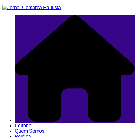
Ir
para
o
conteúdo
Editorial
Quem Somos
Política