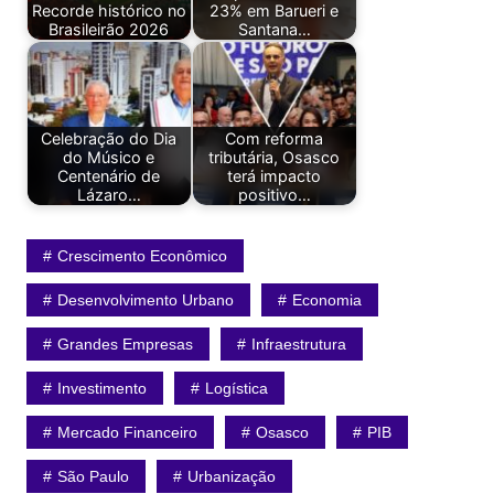
Recorde histórico no
23% em Barueri e
Brasileirão 2026
Santana…
Celebração do Dia
Com reforma
do Músico e
tributária, Osasco
Centenário de
terá impacto
Lázaro…
positivo…
Crescimento Econômico
Desenvolvimento Urbano
Economia
Grandes Empresas
Infraestrutura
Investimento
Logística
Mercado Financeiro
Osasco
PIB
São Paulo
Urbanização