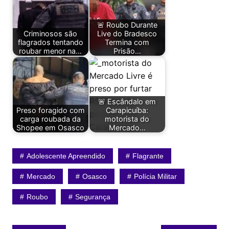
🚨 Roubo Durante
Criminosos são
Live do Bradesco
flagrados tentando
Termina com
roubar menor na…
Prisão…
🚨 Escândalo em
Preso foragido com
Carapicuíba:
carga roubada da
motorista do
Shopee em Osasco
Mercado…
Adolescente Apreendido
Flagrante
Mercado
Osasco
Polícia Militar
Roubo
Segurança