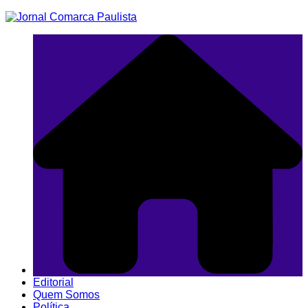
Ir
para
o
conteúdo
Editorial
Quem Somos
Política