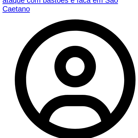
ataque com bastões e faca em São
Caetano