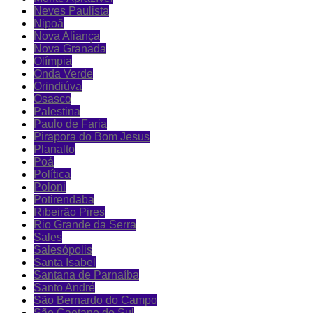
Neves Paulista
Nipoã
Nova Aliança
Nova Granada
Olímpia
Onda Verde
Orindiúva
Osasco
Palestina
Paulo de Faria
Pirapora do Bom Jesus
Planalto
Poá
Política
Poloni
Potirendaba
Ribeirão Pires
Rio Grande da Serra
Sales
Salesópolis
Santa Isabel
Santana de Parnaíba
Santo André
São Bernardo do Campo
São Caetano do Sul