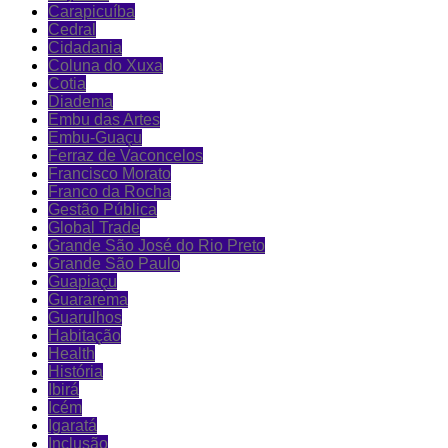
Carapicuíba
Cedral
Cidadania
Coluna do Xuxa
Cotia
Diadema
Embu das Artes
Embu-Guaçu
Ferraz de Vaconcelos
Francisco Morato
Franco da Rocha
Gestão Pública
Global Trade
Grande São José do Rio Preto
Grande São Paulo
Guapiaçu
Guararema
Guarulhos
Habitação
Health
História
Ibirá
Icém
Igaratá
Inclusão