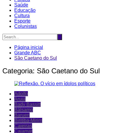
Saúde
Educação
Cultura
Esporte
Colunistas
Página inicial
Grande ABC
São Caetano do Sul
Categoria:
São Caetano do Sul
Adolfo
Arujá
Bady Bassitt
Bálsamo
Barueri
Biritiba-Mirim
Caieiras
Cajamar