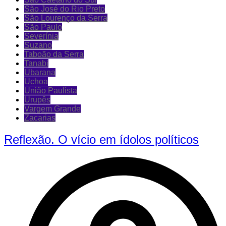
São José do Rio Preto
São Lourenço da Serra
São Paulo
Severínia
Suzano
Taboão da Serra
Tanabi
Ubarana
Uchoa
União Paulista
Urupês
Vargem Grande
Zacarias
Reflexão. O vício em ídolos políticos