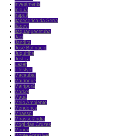
Investments
Ipiguá
Irapuã
Itapecerica da Serra
Itapevi
Itaquaquecetuba
Jaci
Jandira
José Bofinácio
Juquitíba
Justiça
Lazer
Lifestyle
Macaubal
Mairinque
Mairiporã
Market
Mauá
Meio Ambiente
Mendonça
Mirassol
Mirassolândia
Mogi das Cruzes
Money
Monte Aprazível